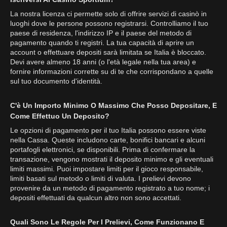
La nostra licenza ci permette solo di offrire servizi di casinò in
luoghi dove le persone possono registrarsi. Controlliamo il tuo
paese di residenza, l'indirizzo IP e il paese del metodo di
pagamento quando ti registri. La tua capacità di aprire un
account o effettuare depositi sarà limitata se Italia è bloccato.
Devi avere almeno 18 anni (o l'età legale nella tua area) e
fornire informazioni corrette su di te che corrispondano a quelle
sul tuo documento d'identità.
C'è Un Importo Minimo O Massimo Che Posso Depositare, E
Come Effettuo Un Deposito?
Le opzioni di pagamento per il tuo Italia possono essere viste
nella Cassa. Queste includono carte, bonifici bancari e alcuni
portafogli elettronici, se disponibili. Prima di confermare la
transazione, vengono mostrati il deposito minimo e gli eventuali
limiti massimi. Puoi impostare limiti per il gioco responsabile,
limiti basati sul metodo o limiti di valuta. I prelievi devono
provenire da un metodo di pagamento registrato a tuo nome; i
depositi effettuati da qualcun altro non sono accettati.
Quali Sono Le Regole Per I Prelievi, Come Funzionano E