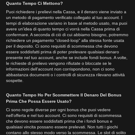
Quanto Tempo Ci Mettono?
Puoi richiedere i prelievi nella Cassa, e il denaro viene inviato a
un metodo di pagamento verificato collegato al tuo account. I
tempi di elaborazione variano in base al metodo usato, ma puoi
avere un'idea di quanto tempo ci vorrà nella Cassa prima di
confermare. A seconda di ciò di cui abbiamo bisogno, potremmo
richiedere un pagamento "closed-loop" alla stessa fonte usata
per il deposito. Ci sono requisiti di scommessa che devono
essere soddisfatti prima di poter prelevare qualsiasi denaro
presente nel tuo account, anche se include fondi bonus. A volte,
le richieste di prelievo vengono rifiutate o bloccate se le
informazioni dell'account non corrispondono, non ci sono
abbastanza documenti o i controlli di sicurezza rilevano attività
sospette.
Quanto Tempo Ho Per Scommettere Il Denaro Del Bonus
Prima Che Possa Essere Usato?
Ci sono regole diverse per ogni bonus che puoi vedere
nell'offerta e nel tuo account. Ci sono requisiti di scommessa
che devono essere soddisfatti prima che i fondi bonus e
qualsiasi vincita possano essere prelevati. Non tutti i giochi
contano allo stesso modo verso la scommessa. Le slot di solito