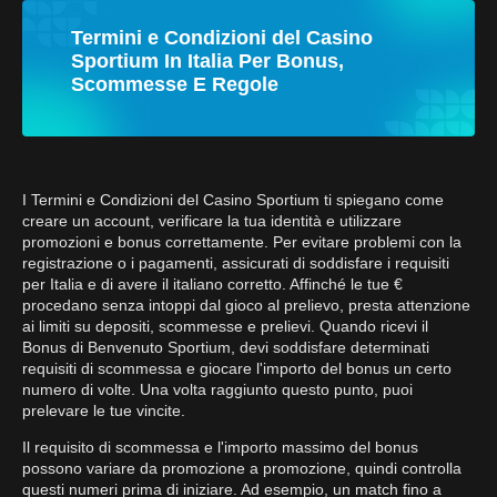
Termini e Condizioni del Casino
Sportium In Italia Per Bonus,
Scommesse E Regole
I Termini e Condizioni del Casino Sportium ti spiegano come
creare un account, verificare la tua identità e utilizzare
promozioni e bonus correttamente. Per evitare problemi con la
registrazione o i pagamenti, assicurati di soddisfare i requisiti
per Italia e di avere il italiano corretto. Affinché le tue €
procedano senza intoppi dal gioco al prelievo, presta attenzione
ai limiti su depositi, scommesse e prelievi. Quando ricevi il
Bonus di Benvenuto Sportium, devi soddisfare determinati
requisiti di scommessa e giocare l'importo del bonus un certo
numero di volte. Una volta raggiunto questo punto, puoi
prelevare le tue vincite.
Il requisito di scommessa e l'importo massimo del bonus
possono variare da promozione a promozione, quindi controlla
questi numeri prima di iniziare. Ad esempio, un match fino a