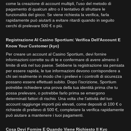
come la creazione di account multipli, l'uso del metodo di
pagamento di qualcun altro o il tentativo di sfruttare le
funzionalità del gioco. Se viene richiesta la verifica, farla
rapidamente può aiutarti a evitare ritardi quando in seguito
cerchi di prelevare 500 € o più.
Registrazione Al Casino Sportium: Verifica Dell'Account E
Know Your Customer (kyc)
Per creare un account al Casino Sportium, devi fornire
informazioni corrette su di te e confermare di avere almeno il
limite di età nel tuo paese. Sebbene la registrazione sia pensata
per essere rapida, le tue informazioni devono corrispondere a
chi sei realmente in modo che i prelievi e i controlli di sicurezza
possano essere effettuati subito. Dopo l'iscrizione, Sportium
potrebbe richiedere una prova della tua identità prima che tu
possa prelevare, o potrebbe farlo prima se emergono
determinati fattori di rischio. Una volta che l'attività del tuo
account raggiunge importi più elevati, come depositi di 100 € o
richieste di prelievo di 500 €, completare la verifica rapidamente
può aiutare a mantenere i tuoi pagamenti.
Cosa Devi Fornire E Quando Viene Richiesto Il Kyc