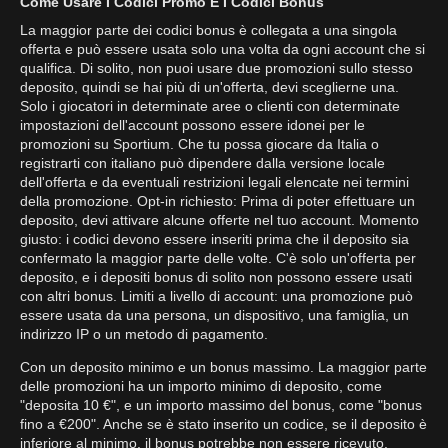
Come Usare I Codici Promo E I Codici Bonus
La maggior parte dei codici bonus è collegata a una singola
offerta e può essere usata solo una volta da ogni account che si
qualifica. Di solito, non puoi usare due promozioni sullo stesso
deposito, quindi se hai più di un'offerta, devi sceglierne una.
Solo i giocatori in determinate aree o clienti con determinate
impostazioni dell'account possono essere idonei per le
promozioni su Sportium. Che tu possa giocare da Italia o
registrarti con italiano può dipendere dalla versione locale
dell'offerta e da eventuali restrizioni legali elencate nei termini
della promozione. Opt-in richiesto: Prima di poter effettuare un
deposito, devi attivare alcune offerte nel tuo account. Momento
giusto: i codici devono essere inseriti prima che il deposito sia
confermato la maggior parte delle volte. C'è solo un'offerta per
deposito, e i depositi bonus di solito non possono essere usati
con altri bonus. Limiti a livello di account: una promozione può
essere usata da una persona, un dispositivo, una famiglia, un
indirizzo IP o un metodo di pagamento.
Con un deposito minimo e un bonus massimo. La maggior parte
delle promozioni ha un importo minimo di deposito, come
"deposita 10 €", e un importo massimo del bonus, come "bonus
fino a €200". Anche se è stato inserito un codice, se il deposito è
inferiore al minimo, il bonus potrebbe non essere ricevuto.