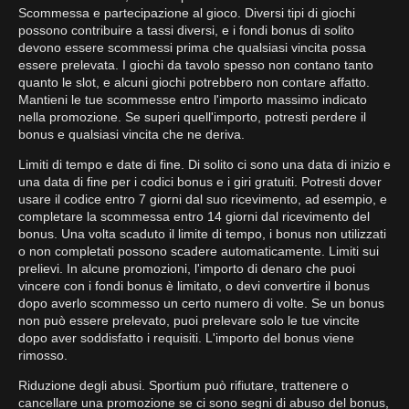
Scommessa e partecipazione al gioco. Diversi tipi di giochi
possono contribuire a tassi diversi, e i fondi bonus di solito
devono essere scommessi prima che qualsiasi vincita possa
essere prelevata. I giochi da tavolo spesso non contano tanto
quanto le slot, e alcuni giochi potrebbero non contare affatto.
Mantieni le tue scommesse entro l'importo massimo indicato
nella promozione. Se superi quell'importo, potresti perdere il
bonus e qualsiasi vincita che ne deriva.
Limiti di tempo e date di fine. Di solito ci sono una data di inizio e
una data di fine per i codici bonus e i giri gratuiti. Potresti dover
usare il codice entro 7 giorni dal suo ricevimento, ad esempio, e
completare la scommessa entro 14 giorni dal ricevimento del
bonus. Una volta scaduto il limite di tempo, i bonus non utilizzati
o non completati possono scadere automaticamente. Limiti sui
prelievi. In alcune promozioni, l'importo di denaro che puoi
vincere con i fondi bonus è limitato, o devi convertire il bonus
dopo averlo scommesso un certo numero di volte. Se un bonus
non può essere prelevato, puoi prelevare solo le tue vincite
dopo aver soddisfatto i requisiti. L'importo del bonus viene
rimosso.
Riduzione degli abusi. Sportium può rifiutare, trattenere o
cancellare una promozione se ci sono segni di abuso del bonus,