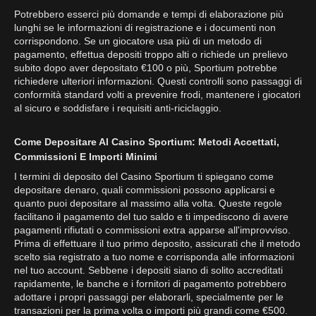
Potrebbero esserci più domande e tempi di elaborazione più
lunghi se le informazioni di registrazione e i documenti non
corrispondono. Se un giocatore usa più di un metodo di
pagamento, effettua depositi troppo alti o richiede un prelievo
subito dopo aver depositato €100 o più, Sportium potrebbe
richiedere ulteriori informazioni. Questi controlli sono passaggi di
conformità standard volti a prevenire frodi, mantenere i giocatori
al sicuro e soddisfare i requisiti anti-riciclaggio.
Come Depositare Al Casino Sportium: Metodi Accettati,
Commissioni E Importi Minimi
I termini di deposito del Casino Sportium ti spiegano come
depositare denaro, quali commissioni possono applicarsi e
quanto puoi depositare al massimo alla volta. Queste regole
facilitano il pagamento del tuo saldo e ti impediscono di avere
pagamenti rifiutati o commissioni extra apparse all'improvviso.
Prima di effettuare il tuo primo deposito, assicurati che il metodo
scelto sia registrato a tuo nome e corrisponda alle informazioni
nel tuo account. Sebbene i depositi siano di solito accreditati
rapidamente, le banche e i fornitori di pagamento potrebbero
adottare i propri passaggi per elaborarli, specialmente per le
transazioni per la prima volta o importi più grandi come €500.