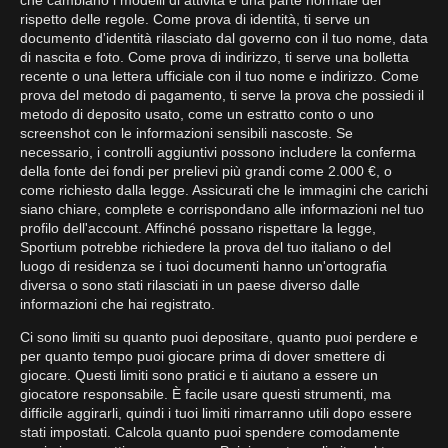
che cambiano i modelli di attività è una parte normale del
rispetto delle regole. Come prova di identità, ti serve un
documento d'identità rilasciato dal governo con il tuo nome, data
di nascita e foto. Come prova di indirizzo, ti serve una bolletta
recente o una lettera ufficiale con il tuo nome e indirizzo. Come
prova del metodo di pagamento, ti serve la prova che possiedi il
metodo di deposito usato, come un estratto conto o uno
screenshot con le informazioni sensibili nascoste. Se
necessario, i controlli aggiuntivi possono includere la conferma
della fonte dei fondi per prelievi più grandi come 2.000 €, o
come richiesto dalla legge. Assicurati che le immagini che carichi
siano chiare, complete e corrispondano alle informazioni nel tuo
profilo dell'account. Affinché possano rispettare la legge,
Sportium potrebbe richiedere la prova del tuo italiano o del
luogo di residenza se i tuoi documenti hanno un'ortografia
diversa o sono stati rilasciati in un paese diverso dalle
informazioni che hai registrato.
Ci sono limiti su quanto puoi depositare, quanto puoi perdere e
per quanto tempo puoi giocare prima di dover smettere di
giocare. Questi limiti sono pratici e ti aiutano a essere un
giocatore responsabile. È facile usare questi strumenti, ma
difficile aggirarli, quindi i tuoi limiti rimarranno utili dopo essere
stati impostati. Calcola quanto puoi spendere comodamente